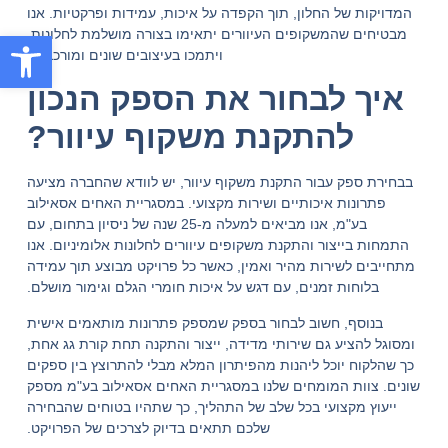
המדויקות של החלון, תוך הקפדה על איכות, עמידות ופרקטיות. אנו
פתח סרגל
מבטיחים שהמשקופים העיוורים יתאימו בצורה מושלמת לחלונות,
ויתמכו בעיצובים שונים ומורכבים.
איך לבחור את הספק הנכון
להתקנת משקוף עיוור?
בבחירת ספק עבור התקנת משקוף עיוור, יש לוודא שהחברה מציעה
פתרונות איכותיים ושירות מקצועי. במסגריית האחים אסאילוב
בע"מ, אנו מביאים למעלה מ-25 שנה של ניסיון בתחום, עם
התמחות בייצור והתקנת משקופים עיוורים לחלונות אלומיניום. אנו
מתחייבים לשירות מהיר ואמין, כאשר כל פרויקט מבוצע תוך עמידה
בלוחות זמנים, עם דגש על איכות חומרי הגלם וגימור מושלם.
בנוסף, חשוב לבחור בספק שמספק פתרונות מותאמים אישית
ומסוגל להציע גם שירותי מדידה, ייצור והתקנה תחת קורת גג אחת,
כך שהלקוח יוכל ליהנות מהפיתרון המלא מבלי להתרוצץ בין ספקים
שונים. צוות המומחים שלנו במסגריית האחים אסאילוב בע"מ מספק
ייעוץ מקצועי בכל שלב של התהליך, כך שתהיו בטוחים שהבחירה
שלכם תתאים בדיוק לצרכים של הפרויקט.