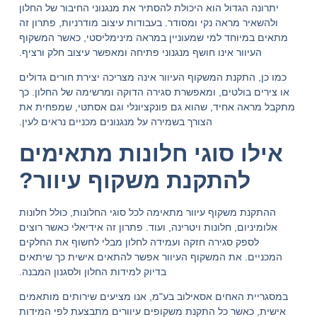
יתרונה הגדול הוא היכולת להסתיר את מנגנוני החיבור של החלון
ולהשאיר מראה נקי ומסודר. בעבודות עיצוב מודרניות, פתרון זה
מתאים במיוחד למי שמעוניין במראה מינימליסטי, כאשר המשקוף
העיוור אינו חושף מנגנוני פתיחה ומאפשר עיצוב חלק ורציף.
כמו כן, התקנת המשקוף העיוור אינה מצריכה יצירת חורים גדולים
או צירים בולטים, ומאפשרת סגירה הדוקה ומרשימה של החלון. כך
מתקבל מראה אחיד, שהוא גם פונקציונלי וגם אסתטי, שמפחית את
הצורך בשמירה על מנגנונים מכניים נראים לעין.
אילו סוגי חלונות מתאימים
להתקנת משקוף עיוור?
ההתקנת משקוף עיוור מתאימה לכל סוגי החלונות, כולל חלונות
אלומיניום, חלונות ויטרינה, ועוד. פתרון זה אידיאלי כאשר רוצים
לספק סגירה חזקה ועמידה לחלון מבלי לחשוף את החלקים
המכניים. את המשקוף העיוור אפשר להתאים אישית כך שיתאים
בדיוק למידות החלון ולסגנון המבנה.
במסגריית האחים אסאילוב בע"מ, אנו מציעים שירותים מותאמים
אישית, כאשר כל התקנת משקופים עיוורים מתבצעת לפי המידות